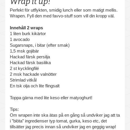
Wrap it up!
Livsstilsfrågor
Perfekt för utflykten, smidig lunch eller som matigt mellis.
Sjuk- och friskanmälan
Wrapen. Fyll den med favvo-stuff som vill din kropp väl.
Stöd vid psykisk ohälsa
Innehåll 2 wraps
1 liten burk kikärtor
1 avocado
Organisations- och ledarskapsfrågor
Sugarsnaps, i bitar (efter smak)
1,5 msk gojibär
HLR – Hjärt- och lungräddning
Hackad färsk persilja
Hackad färsk basilika
Föreläsningar och utbildningar
2 st kycklingfilé
2 msk hackade valnötter
Medicinska kontroller
Strimlad vitkål
En tsk olja och lite flingsalt
Intyg
Toppa gärna med lite keso eller matyoghurt!
Vaccination
Tips:
Om wrapen inte ska ätas på en gång så undviker jag att ta
Våra mottagningar
i ”blöta” ingredienser typ tomat, gurka, keso etc, det
tillsätter jag precis innan så undviker jag en geggig wrap!