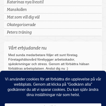
Katarinas nya livsstil
Manskollen
Mat som vill dig väl
Okategoriserade
Peters träning
Vårt erbjudande nu
Med sunda medarbetare följer ett sunt företag.
Företagshälsovård förebygger arbetsskador,
sjukskrivningar och stress. Genom att förbättra hälsan
förbättras arbetsplatsen. Anslut dig nu :)
Vill du boka in ett föredrag om hälsa?
Vi har en rad inspirerande teman på våra föreläsningar och
våra föredragshållare har lång erfarenhet från sina
expertisområden. Läs mer här om våra olika teman.