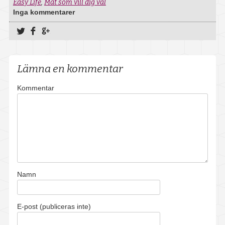
Easy Life
,
Mat som vill dig väl
Om oss
Inga kommentarer
Kontakt
Dela på Twitter
Dela på Facebook
Dela på Google+
Lediga tjänster
Lämna en kommentar
Boka provtagning
Kommentar
Kundportal
Namn
E-post (publiceras inte)