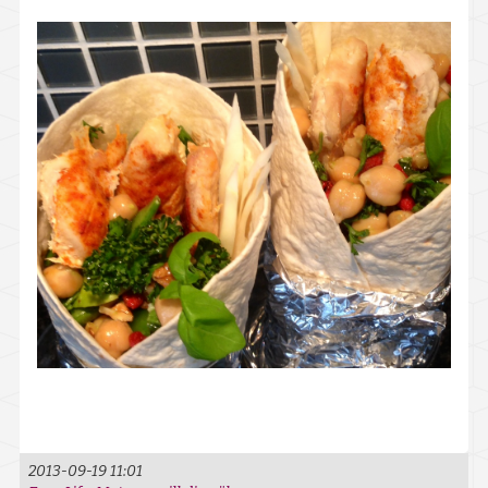
Falköping
Götene
Hjo
Karlsborg
Lidköping
Mariestad
Skara
Skövde
Tibro
Vara
2013-09-19 11:01