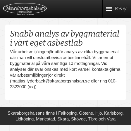
Hoppa
Meny
till
huvudinnehållet
Meny
Start
Snabb analys av byggmaterial
Våra hälsokontroller
i vårt eget asbestlab
Vår arbetsmiljöingenjör utför analys av olika byggmaterial
Företagshälsa
där man vill utesluta/bevisa asbestinnehåll. Vi tar emot
byggmaterial på våra samtliga 10 mottagningar. Vid
Kom igång med Företagshälsa
analyser där svar önskas med kort varsel, kontakta gärna
vår arbetsmiljöingenjör direkt
(
mattias.lyderback@skaraborgshalsan.se
eller ring 010-
Hälso- & Arbetsprofilsbedömning
3323000 (vx)).
Provtagningar
Ergonomi
Upptäck
Skaraborgshälsans finns i Falköping, Götene, Hjo, Karlsborg,
mer
Lidköping, Mariestad, Skara, Skövde, Tibro och Vara
Asbestanalys
Upp