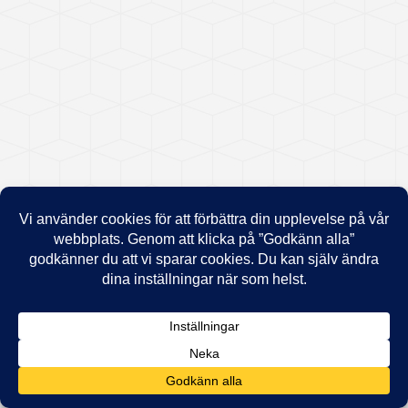
Livsstilsfrågor
Sjuk- och friskanmälan
Stöd vid psykisk ohälsa
Organisations- och ledarskapsfrågor
HLR – Hjärt- och lungräddning
Föreläsningar och utbildningar
Medicinska kontroller
Intyg
Vaccination
Våra mottagningar