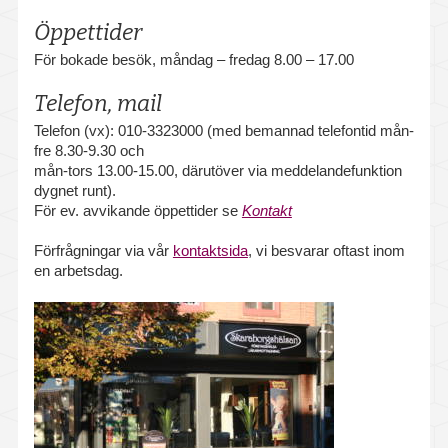
Livsstilsfrågor
Öppettider
Sjuk- och friskanmälan
För bokade besök, måndag – fredag 8.00 – 17.00
Stöd vid psykisk ohälsa
Telefon, mail
Telefon (vx): 010-3323000 (med bemannad telefontid mån-
Organisations- och ledarskapsfrågor
fre 8.30-9.30 och
mån-tors 13.00-15.00, därutöver via meddelandefunktion
HLR – Hjärt- och lungräddning
dygnet runt).
För ev. avvikande öppettider se
Kontakt
Föreläsningar och utbildningar
Förfrågningar via vår
kontaktsida
, vi besvarar oftast inom
Medicinska kontroller
en arbetsdag.
Intyg
Vaccination
Våra mottagningar