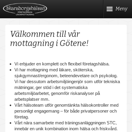
Hoppa
Meny
till
huvudinnehållet
Meny
Start
Välkommen till vår
Våra hälsokontroller
mottagning i Götene!
Företagshälsa
Vi erbjuder en komplett och flexibel företagshälsa.
Kom igång med Företagshälsa
Vi har mottagning med läkare, sköterska,
sjukgymnast/ergonom, beteendevetare och psykolog.
Vi har dessutom arbetsmiljöingenjör som utför tekniska
Hälso- & Arbetsprofilsbedömning
mätningar, ger stöd i det systematiska
arbetsmiljöarbetet, genomför riskanalyser på
Provtagningar
arbetsplatser mm.
Vårt hälsoteam utför genomtänkta hälsokontroller med
Ergonomi
personligt engagemang – för både privatpersoner och
företag.
Asbestanalys
Vårt nära samarbete med träningsanläggningen STC,
innebär en unik kombination inom hälsa och friskvård.