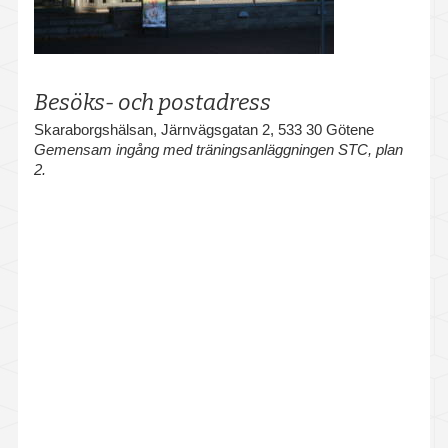
Falköping
Götene
Besöks- och postadress
Hjo
Skaraborgshälsan, Järnvägsgatan 2, 533 30 Götene
Karlsborg
Gemensam ingång med träningsanläggningen STC, plan
2.
Lidköping
Mariestad
Skara
Skövde
Tibro
Vara