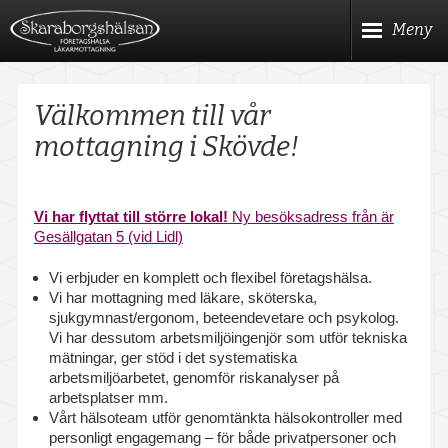
Hoppa
Meny
till
huvudinnehållet
Meny
Start
Välkommen till vår
Våra hälsokontroller
mottagning i Skövde!
Företagshälsa
Vi har flyttat till större lokal!
Ny besöksadress från är
Kom igång med Företagshälsa
Gesällgatan 5 (vid Lidl)
Vi erbjuder en komplett och flexibel företagshälsa.
Hälso- & Arbetsprofilsbedömning
Vi har mottagning med läkare, sköterska,
sjukgymnast/ergonom, beteendevetare och psykolog.
Provtagningar
Vi har dessutom arbetsmiljöingenjör som utför tekniska
mätningar, ger stöd i det systematiska
Ergonomi
arbetsmiljöarbetet, genomför riskanalyser på
arbetsplatser mm.
Asbestanalys
Vårt hälsoteam utför genomtänkta hälsokontroller med
personligt engagemang – för både privatpersoner och