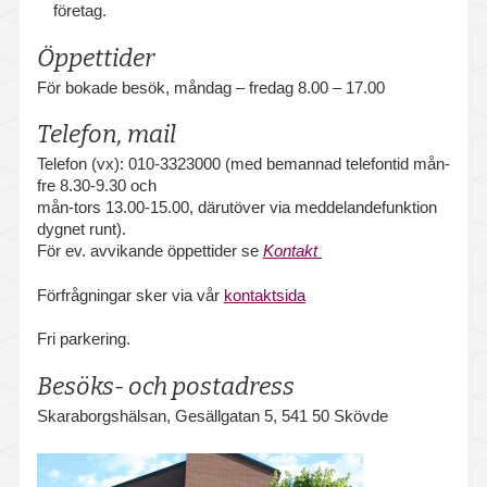
Livsstilsfrågor
företag.
Öppettider
Sjuk- och friskanmälan
För bokade besök, måndag – fredag 8.00 – 17.00
Stöd vid psykisk ohälsa
Telefon, mail
Organisations- och ledarskapsfrågor
Telefon (vx): 010-3323000 (med bemannad telefontid mån-
fre 8.30-9.30 och
HLR – Hjärt- och lungräddning
mån-tors 13.00-15.00, därutöver via meddelandefunktion
dygnet runt).
Föreläsningar och utbildningar
För ev. avvikande öppettider se
Kontakt
Medicinska kontroller
Förfrågningar sker via vår
kontaktsida
Fri parkering.
Intyg
Besöks- och postadress
Vaccination
Skaraborgshälsan, Gesällgatan 5, 541 50 Skövde
Våra mottagningar