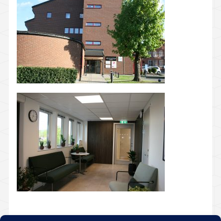
Falköping
Götene
Hjo
Karlsborg
Lidköping
Mariestad
Skara
Skövde
Tibro
Vara