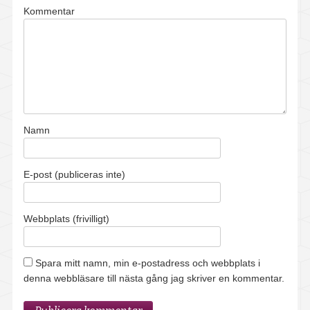
Falköping
Kommentar
Götene
Hjo
Karlsborg
Namn
Lidköping
Mariestad
E-post (publiceras inte)
Skara
Webbplats (frivilligt)
Skövde
Tibro
Spara mitt namn, min e-postadress och webbplats i
denna webbläsare till nästa gång jag skriver en kommentar.
Vara