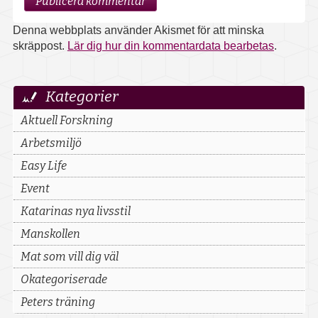
Om oss
Denna webbplats använder Akismet för att minska
Kontakt
skräppost.
Lär dig hur din kommentardata bearbetas
.
Lediga tjänster
Upptäck
Kategorier
mer
Boka provtagning
Aktuell Forskning
Arbetsmiljö
Kundportal
Easy Life
Event
Katarinas nya livsstil
Manskollen
Mat som vill dig väl
Okategoriserade
Peters träning