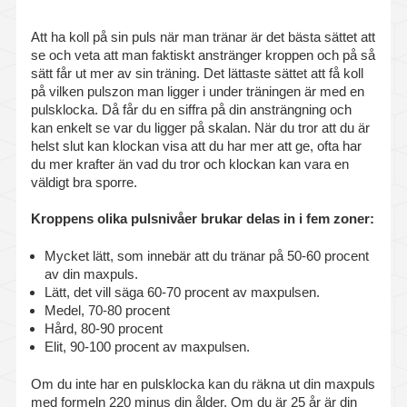
Livsstilsfrågor
Att ha koll på sin puls när man tränar är det bästa sättet att
Sjuk- och friskanmälan
se och veta att man faktiskt anstränger kroppen och på så
sätt får ut mer av sin träning. Det lättaste sättet att få koll
Stöd vid psykisk ohälsa
på vilken pulszon man ligger i under träningen är med en
pulsklocka. Då får du en siffra på din ansträngning och
Organisations- och ledarskapsfrågor
kan enkelt se var du ligger på skalan. När du tror att du är
helst slut kan klockan visa att du har mer att ge, ofta har
du mer krafter än vad du tror och klockan kan vara en
HLR – Hjärt- och lungräddning
väldigt bra sporre.
Föreläsningar och utbildningar
Kroppens olika pulsnivåer brukar delas in i fem zoner:
Medicinska kontroller
Mycket lätt, som innebär att du tränar på 50-60 procent
av din maxpuls.
Intyg
Lätt, det vill säga 60-70 procent av maxpulsen.
Medel, 70-80 procent
Hård, 80-90 procent
Vaccination
Elit, 90-100 procent av maxpulsen.
Våra mottagningar
Om du inte har en pulsklocka kan du räkna ut din maxpuls
med formeln 220 minus din ålder. Om du är 25 år är din