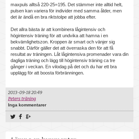
maxpuls alltså 220-25=195. Det stämmer inte alltid helt,
Falköping
pulsen kan variera för individer med samma ålder, men
det är ändå en bra riktstolpe att jobba efter.
Götene
Det allra bästa är att kombinera lågintensiv och
Hjo
högintensiv träning för att undvika att hamna i en
bekvämlighetszon. Kroppen är smart och vänjer sig
Karlsborg
snabbt. Därför gäller det att överraska den för att få
resultat av träningen. Låt lågintensiva promenader vara din
Lidköping
dagliga träning och lägg till högintensiv träning ca tre
gånger i veckan. En vilodag på det och du har ett bra
upplägg för att boosta förbränningen.
Mariestad
Skara
2013-09-18 20:49
Peters träning
Skövde
Inga kommentarer
Tibro
Dela på Twitter
Dela på Facebook
Dela på Google+
Vara