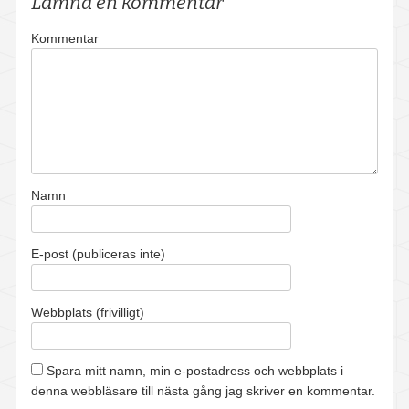
Lämna en kommentar
Om oss
Kommentar
Kontakt
Lediga tjänster
Boka provtagning
Kundportal
Namn
E-post (publiceras inte)
Webbplats (frivilligt)
Spara mitt namn, min e-postadress och webbplats i
denna webbläsare till nästa gång jag skriver en kommentar.